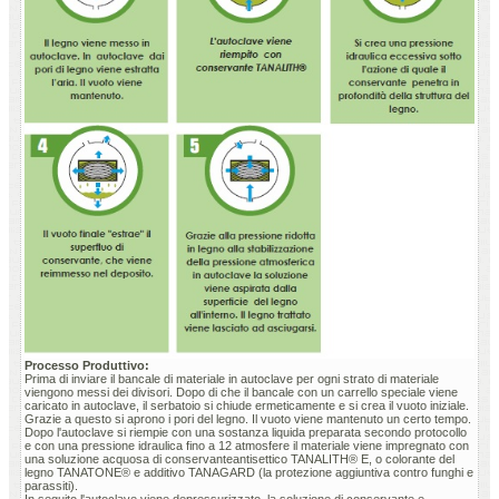
Processo Produttivo:
Prima di inviare il bancale di materiale in autoclave per ogni strato di materiale
viengono messi dei divisori. Dopo di che il bancale con un carrello speciale viene
caricato in autoclave, il serbatoio si chiude ermeticamente e si crea il vuoto iniziale.
Grazie a questo si aprono i pori del legno. Il vuoto viene mantenuto un certo tempo.
Dopo l'autoclave si riempie con una sostanza liquida preparata secondo protocollo
e con una pressione idraulica fino a 12 atmosfere il materiale viene impregnato con
una soluzione acquosa di conservanteantisettico TANALITH® E, o colorante del
legno TANATONE® e additivo TANAGARD (la protezione aggiuntiva contro funghi e
parassiti).
In seguito l'autoclave viene depressurizzato, la soluzione di conservante e