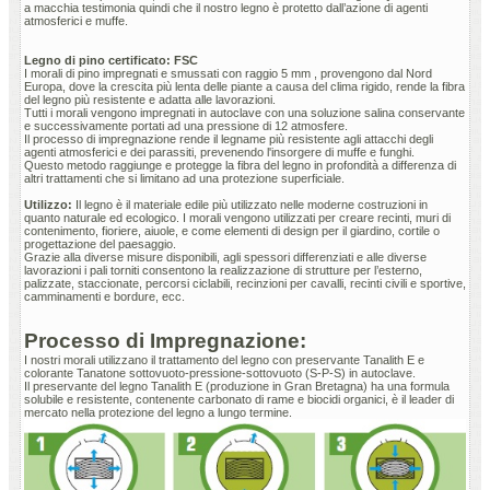
a macchia testimonia quindi che il nostro legno è protetto dall’azione di agenti
atmosferici e muffe.
Legno di pino certificato: FSC
I morali di pino impregnati e smussati con raggio 5 mm , provengono dal Nord
Europa, dove la crescita più lenta delle piante a causa del clima rigido, rende la fibra
del legno più resistente e adatta alle lavorazioni.
Tutti i morali vengono impregnati in autoclave con una soluzione salina conservante
e successivamente portati ad una pressione di 12 atmosfere.
Il processo di impregnazione rende il legname più resistente agli attacchi degli
agenti atmosferici e dei parassiti, prevenendo l'insorgere di muffe e funghi.
Questo metodo raggiunge e protegge la fibra del legno in profondità a differenza di
altri trattamenti che si limitano ad una protezione superficiale.
Utilizzo:
Il legno è il materiale edile più utilizzato nelle moderne costruzioni in
quanto naturale ed ecologico. I morali vengono utilizzati per creare recinti, muri di
contenimento, fioriere, aiuole, e come elementi di design per il giardino, cortile o
progettazione del paesaggio.
Grazie alla diverse misure disponibili, agli spessori differenziati e alle diverse
lavorazioni i pali torniti consentono la realizzazione di strutture per l’esterno,
palizzate, staccionate, percorsi ciclabili, recinzioni per cavalli, recinti civili e sportive,
camminamenti e bordure, ecc.
Processo di Impregnazione:
I nostri morali utilizzano il trattamento del legno con preservante Tanalith E e
colorante Tanatone sottovuoto-pressione-sottovuoto (S-P-S) in autoclave.
Il preservante del legno Tanalith E (produzione in Gran Bretagna) ha una formula
solubile e resistente, contenente carbonato di rame e biocidi organici, è il leader di
mercato nella protezione del legno a lungo termine.