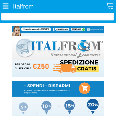
Italfrom