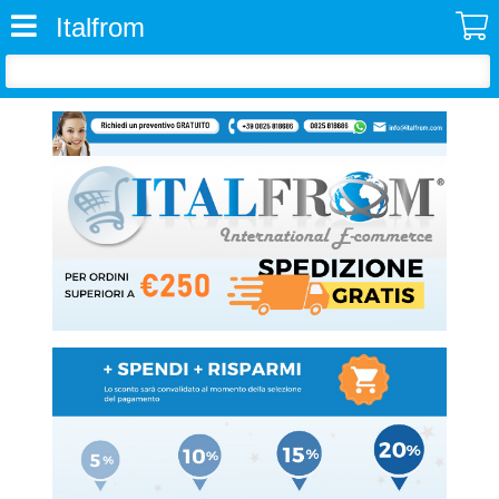
Italfrom