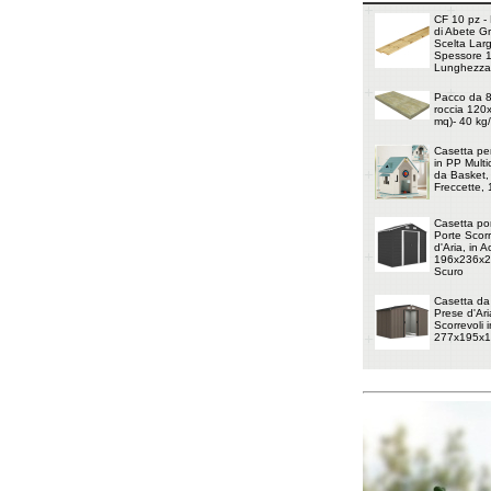
CF 10 pz - 
di Abete G
Scelta Lar
Spessore 
Lunghezza
Pacco da 8 
roccia 120
mq)- 40 kg
Casetta pe
in PP Multi
da Basket, 
Freccette,
Casetta por
Porte Scorr
d'Aria, in 
196x236x20
Scuro
Casetta da
Prese d'Ari
Scorrevoli i
277x195x1