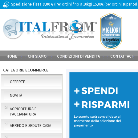
Spedizione fissa 8,00 €
(Per ordini fino a 10kg) 15,00€ (per ordini superiori
HOME
CHI SIAMO
CONDIZIONI DI VENDITA
CONTATTACI
CATEGORIE ECOMMERCE
OFFERTE
NOVITÀ
AGRICOLTURA E
PACCIAMATURA
ARREDO E SEDUTE CASA