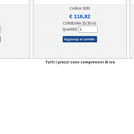
Codice: 8201
€ 116,82
G
CONSEGNA 25/30 GG
Quantita'
Aggiungi al carrello
Tutti i prezzi sono comprensivi di iva