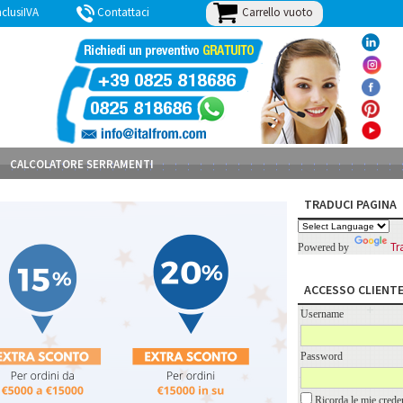
Carrello vuoto
lusiIVA
Contattaci
BLOG
CALCOLATORE SERRAMENTI
TRADUCI PAGINA
Tr
Powered by
ACCESSO CLIENT
Username
Password
Ricorda le mie creden