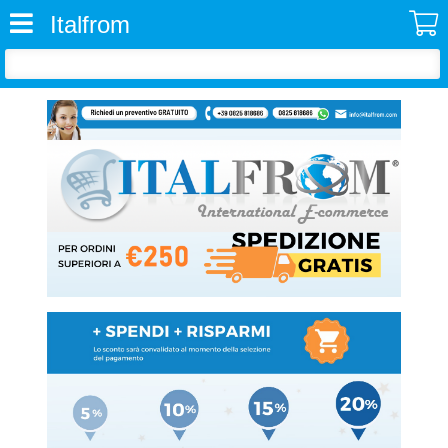
Italfrom