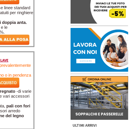
se linee standard
tuiti per ringhiere
i doppia anta.
 e le
0%.
CLAVE
e prevalentemente
ano o in pendenza
pregnato
-di varie
e vari accessori
nta,
pali con fori
sori arredo
one del legno
ULTIMI ARRIVI