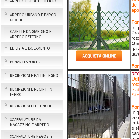
ARREDO E SEDUTE UFFICIO
del
app
ARREDO URBANO E PARCO
GIOCHI
For
In 
CASETTE DA GIARDINO E
Pro
ARREDO ESTERNO
rete
Omb
EDILIZIA E ISOLAMENTO
gara
gar
IMPIANTI SPORTIVI
For
REC
RECINZIONI E PALI IN LEGNO
Uti
rot
RECINZIONI E RECINTI IN
e ab
FERRO
Si c
RECINZIONI ELETTRICHE
For
In 
ver
SCAFFALATURE DA
in i
MAGAZZINO E ARREDO
e si
car
SCAFFALATURE NEGOZI E
ma