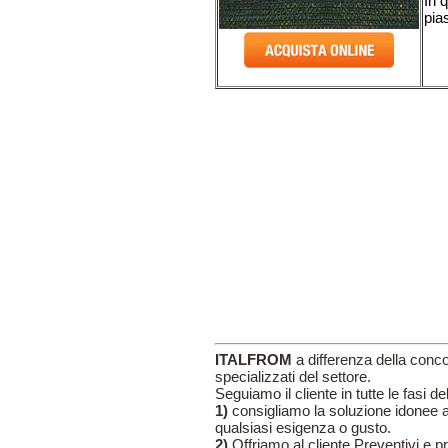
In 
pia
ITALFROM
a differenza della concor
specializzati del settore.
Seguiamo il cliente in tutte le fasi del
1)
consigliamo la soluzione idonee a
qualsiasi esigenza o gusto.
2)
Offriamo al cliente Preventivi e pr