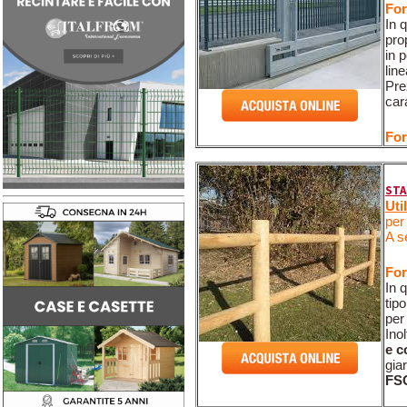
For
In 
pro
in 
lin
Pre
car
For
STA
Uti
per 
A s
For
In 
tip
per
Ino
e c
gia
FS