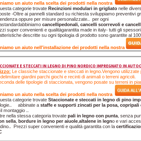
niamo un aiuto nella scelta dei prodotti nella nostra
questa categorie trovate
Recinzioni modulari in grigliato
nelle diver
poste -Oltre ai pannelli standard su richiesta sviluppiamo preventivi gra
pendenza oppure per misure personalizzate.. per ogni
eastandardabbiniamo
cancellipedonali, cancelli scorrevoli e cancell
zzi super convenienti e qualitàgarantita made in italy- tutti gli spessori
atteristiche descritte su ogni tipologia di prodotto sono garantite al 10
niamo un aiuto nell'installazione dei prodotti nella nostra
CCIONATE E STECCATI IN LEGNO DI PINO NORDICO IMPREGNATO IN AUTO
lizzo:
Le classiche staccionate e steccati in legno.Vengono utilizzat
delimitare giardini parchi giochi e recinti di animali o terreni agricoli.
econda delle tipologie di staccionata, vengono posate su terreni in pi
niamo un aiuto nella scelta dei prodotti nella nostra
questa categorie trovate
Staccionate e steccati in legno di pino im
ologie.. abbinate a
staffe e supporti zincati per la posa, copripali
 il montaggio ..
ltre nella stessa categoria trovate
pali in legno con punta
, senza pu
on sella
,
bordure in legno per aiuole
,
altalene in legn
o e vari acces
rdino.. Prezzi super convenienti e qualità garantita con la
certificazi
C