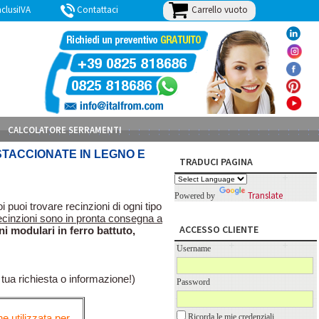
Carrello vuoto
lusiIVA
Contattaci
BLOG
CALCOLATORE SERRAMENTI
-STACCIONATE IN LEGNO E
TRADUCI PAGINA
Translate
Powered by
oi puoi trovare recinzioni di ogni tipo
ecinzioni sono in pronta consegna a
ACCESSO CLIENTE
oni modulari in ferro battuto,
Username
 tua richiesta o informazione!)
Password
e utilizzata per
Ricorda le mie credenziali