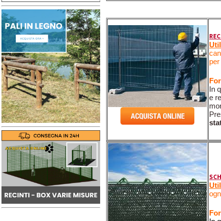
REC
Uti
can
per
For
In 
e r
mon
Pre
sta
SCH
Uti
ogni
For