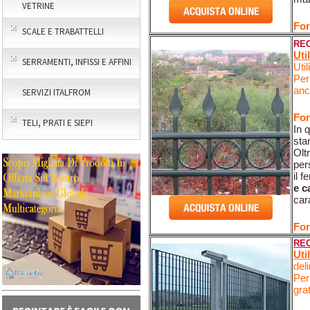
VETRINE
For
SCALE E TRABATTELLI
REC
Uti
SERRAMENTI, INFISSI E AFFINI
Uti
Per
anc
SERVIZI ITALFROM
For
TELI, PRATI E SIEPI
In 
sta
Olt
per
il 
e c
car
For
REC
Uti
deli
Per
gra