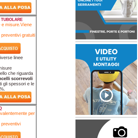
E TUBOLARE
ie e misure.Viene
preventivi gratuiti
iverse linee
 misure
uello che riguarda
celli scorrevoli
i gli spessori e le
0%.
O
revalentemente per
 preventivi