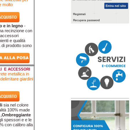
e molto
Entra nel sito
Registrati
Recupera password
ro e in legno
-
una recinzione con
i accessori
enti e qualità
ia di prodotto sono
LI E ACCESSORI
ete metallica in
delimitare giardini
li
sia nel colore
qualità 100% made
ai ,Ombreggiante
li spessori e e le
0% con calibro alla