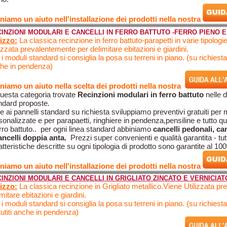
niamo un aiuto nell'installazione dei prodotti nella nostra
INZIONI MODULARI E CANCELLI IN FERRO BATTUTO -FERRO PIENO 
lizzo:
La classica recinzione in ferro battuto-parapetti in varie tipolog
lizzata prevalentemente per delimitare ebitazioni e giardini.
 i moduli standard si consiglia la posa su terreni in piano. (su richiesta 
he in pendenza)
niamo un aiuto nella scelta dei prodotti nella nostra
questa categoria trovate
Recinzioni modulari in ferro battuto
nelle d
ndard proposte.
re ai pannelli standard su richiesta sviluppiamo preventivi gratuiti per
sonalizzate e per parapaetti, ringhiere in pendenza,pensiline e tutto q
ferro battuto.. per ogni linea standard abbiniamo
cancelli pedonali, can
ancelli doppia anta.
Prezzi super convenienti e qualità garantita - tutt
atteristiche descritte su ogni tipologia di prodotto sono garantite al 10
niamo un aiuto nell'installazione dei prodotti nella nostra
INZIONI MODULARI E CANCELLI IN GRIGLIATO ZINCATO E VERNICIAT
lizzo:
La classica recinzione in Grigliato metallico.Viene Utilizzata p
mitare ebitazioni e giardini.
 i moduli standard si consiglia la posa su terreni in piano. (su richiesta
tutiti anche in pendenza)