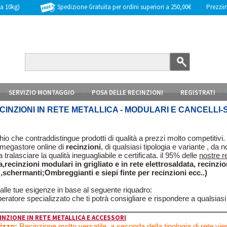
Spedizione Gratuita per ordini superiori a 250,00€
Prezziinc
 a 10kg)
SERVIZIO MONTAGGIO
POSA DELLE RECINZIONI
REGISTRATI
CINZIONI IN RETE METALLICA - MODULARI E CANCELLI
 che contraddistingue prodotti di qualità a prezzi molto competitivi.
o megastore online di
recinzioni
, di qualsiasi tipologia e variante , da n
 tralasciare la qualità ineguagliabile e certificata. il 95% delle
nostre r
a,recinzioni modulari in grigliato e in rete elettrosaldata, recinzi
,schermanti;Ombreggianti e siepi finte per recinzioni ecc..)
 alle tue esigenze in base al seguente riquadro:
eratore specializzato che ti potrà consigliare e rispondere a qualsiasi
INZIONE IN RETE METALLICA E ACCESSORI
lizzo:
Recinzione molto versatile, a seconda della tipologia di rete vien