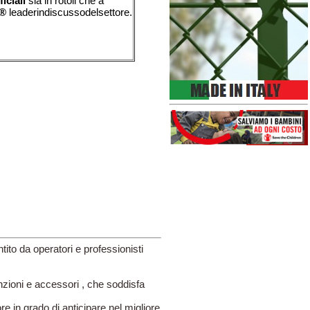
ficiali
sia in rotoli che a
M®
leaderindiscussodelsettore.
tito da operatori e professionisti
zioni e accessori , che soddisfa
re in grado di anticipare nel migliore