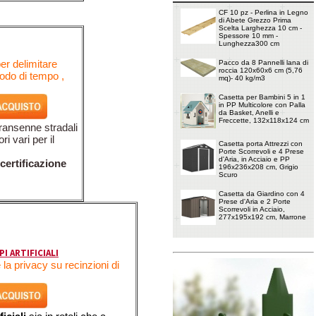
CF 10 pz - Perlina in Legno
di Abete Grezzo Prima
Scelta Larghezza 10 cm -
Spessore 10 mm -
Lunghezza300 cm
er delimitare
Pacco da 8 Pannelli lana di
roccia 120x60x6 cm (5,76
iodo di tempo ,
mq)- 40 kg/m3
Casetta per Bambini 5 in 1
in PP Multicolore con Palla
da Basket, Anelli e
Freccette, 132x118x124 cm
Transenne stradali
i vari per il
Casetta porta Attrezzi con
Porte Scorrevoli e 4 Prese
d'Aria, in Acciaio e PP
certificazione
196x236x208 cm, Grigio
Scuro
Casetta da Giardino con 4
Prese d'Aria e 2 Porte
Scorrevoli in Acciaio,
277x195x192 cm, Marrone
I ARTIFICIALI
la privacy su recinzioni di