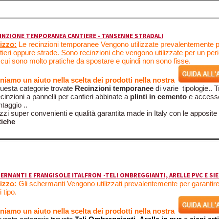
INZIONE TEMPORANEA CANTIERE - TANSENNE STRADALI
lizzo:
Le recinzioni temporanee Vengono utilizzate prevalentemente p
tieri oppure strade. Sono recinzioni che vengono utilizzate per un per
 cui sono molto pratiche da spostare e quindi non sono fisse.
niamo un aiuto nella scelta dei prodotti nella nostra
questa categorie trovate
Recinzioni temporanee
di varie tipologie.. 
ecinzioni a pannelli per cantieri abbinate a
plinti in cemento
e accessor
taggio ..
zzi super convenienti e qualità garantita made in Italy con le apposite
tiche
ERMANTI E FRANGISOLE ITALFROM -TELI OMBREGGIANTI, ARELLE PVC E SIEP
lizzo:
Gli schermanti Vengono utilizzati prevalentemente per garantire 
 tipo.
niamo un aiuto nella scelta dei prodotti nella nostra