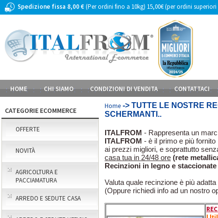
Spedizione fissa 8,00 €
(Per ordini fino a 10kg) 15,00€ (per ordini superiori
HOME
CHI SIAMO
CONDIZIONI DI VENDITA
CONTATTACI
-> TUTTE LE NOSTRE RE
Home
CATEGORIE ECOMMERCE
SCHERMANTI..
OFFERTE
ITALFROM
- Rappresenta un marchio
ITALFROM
- è il primo e più fornit
ai prezzi migliori, e soprattutto senza
NOVITÀ
casa tua in 24/48 ore
(rete metallic
Recinzioni in legno e staccionate 
AGRICOLTURA E
PACCIAMATURA
Valuta quale recinzione è più adatta
(Oppure richiedi info ad un nostro op
ARREDO E SEDUTE CASA
REC
Uti