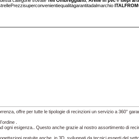
questa categorie trovate
Teli
Ombreggianti
,
Arelle in pvc
e
siepi arti
strellePrezzisuperconvenientiequalitàgarantitadalmarchio
ITALFRO
renza, offre per tutte le tipologie di recinzioni un servizio a 360° garan
l'ordine .
d ogni esigenza.. Questo anche grazie al nostro assortimento di recin
ogettazioni gratuite anche in 3D sviluppati da tecnici esperti del setto