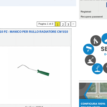
Registrati
Recupera password
Pagina 1 di 3
1
2
3
10 PZ - MANICO PER RULLO RADIATORE CM 5/10