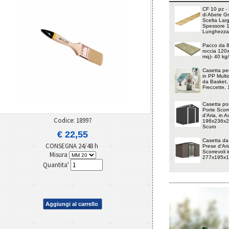
CF 10 pz - 
di Abete G
Scelta Lar
Spessore 
Lunghezza
Pacco da 8 
roccia 120
mq)- 40 kg
Casetta pe
in PP Multi
da Basket, 
Freccette,
Casetta por
Porte Scorr
d'Aria, in 
Codice: 18997
196x236x20
Scuro
€ 22,55
Casetta da
CONSEGNA 24/48 h
Prese d'Ari
Scorrevoli i
Misura
277x195x1
Quantita'
Aggiungi al carrello