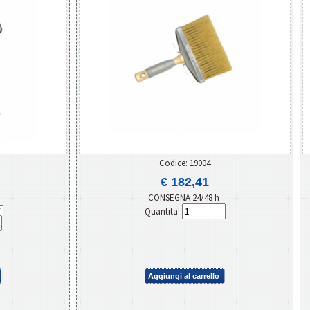
Codice: 19004
€ 182,41
CONSEGNA 24/48 h
Quantita'
Aggiungi al carrello