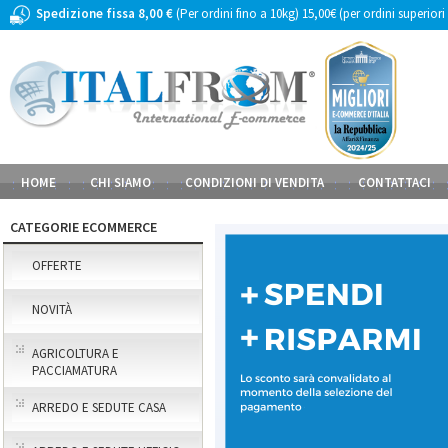
Spedizione fissa 8,00 €
(Per ordini fino a 10kg) 15,00€ (per ordini superiori
HOME
CHI SIAMO
CONDIZIONI DI VENDITA
CONTATTACI
CATEGORIE ECOMMERCE
OFFERTE
NOVITÀ
AGRICOLTURA E
PACCIAMATURA
ARREDO E SEDUTE CASA