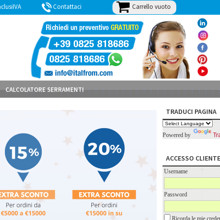
Carrello vuoto
lusiIVA
Contattaci
BLOG
CALCOLATORE SERRAMENTI
TRADUCI PAGINA
Tr
Powered by
ACCESSO CLIENT
Username
Password
Ricorda le mie creden