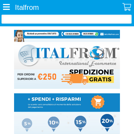
Italfrom