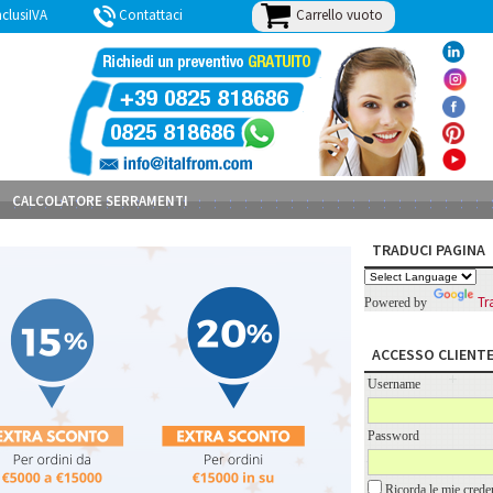
Carrello vuoto
lusiIVA
Contattaci
BLOG
CALCOLATORE SERRAMENTI
TRADUCI PAGINA
Tr
Powered by
ACCESSO CLIENT
Username
Password
Ricorda le mie creden