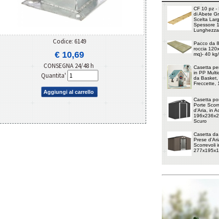
CF 10 pz - 
di Abete G
Scelta Lar
Spessore 
Lunghezza
Codice: 6149
Pacco da 8 
roccia 120
€ 10,69
mq)- 40 kg
CONSEGNA 24/48 h
Casetta pe
in PP Multi
Quantita'
da Basket, 
Freccette,
Aggiungi al carrello
Casetta por
Porte Scorr
d'Aria, in 
196x236x20
Scuro
Casetta da
Prese d'Ari
Scorrevoli i
277x195x1