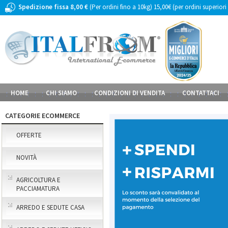
Spedizione fissa 8,00 €
(Per ordini fino a 10kg) 15,00€ (per ordini superiori
HOME
CHI SIAMO
CONDIZIONI DI VENDITA
CONTATTACI
CATEGORIE ECOMMERCE
OFFERTE
NOVITÀ
AGRICOLTURA E
PACCIAMATURA
ARREDO E SEDUTE CASA