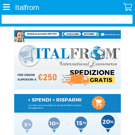
Italfrom