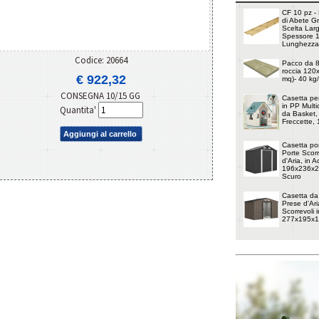
CF 10 pz - 
di Abete G
Scelta Lar
Spessore 
Lunghezza
Codice: 20664
Pacco da 8 
roccia 120
€ 922,32
mq)- 40 kg
CONSEGNA 10/15 GG
Casetta pe
in PP Multi
Quantita'
da Basket, 
Freccette,
Aggiungi al carrello
Casetta por
Porte Scorr
d'Aria, in 
196x236x20
Scuro
Casetta da
Prese d'Ari
Scorrevoli i
277x195x1