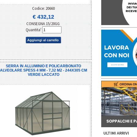
Codice: 20660
€ 432,12
CONSEGNA 15/20GG
Quantita'
Aggiungi al carrello
SERRA IN ALLUMINIO E POLICARBONATO
ALVEOLARE SPESS 4 MM - 7,32 M2 - 244X305 CM
VERDE LACCATO
ULTIMI ARRIVI