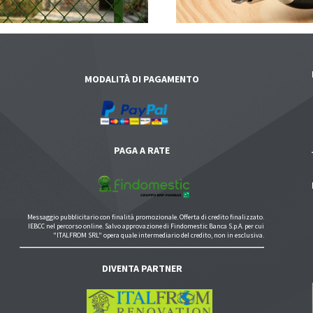
MODALITÀ DI PAGAMENTO
PAGA A RATE
Messaggio pubblicitario con finalità promozionale. Offerta di credito finalizzato.
IEBCC nel percorso online. Salvo approvazione di Findomestic Banca S.p.A. per cui
"ITALFROM SRL" opera quale intermediario del credito, non in esclusiva.
DIVENTA PARTNER