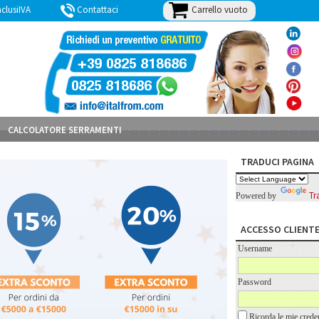
Carrello vuoto
lusiIVA
Contattaci
BLOG
CALCOLATORE SERRAMENTI
TRADUCI PAGINA
Tr
Powered by
ACCESSO CLIENT
Username
Password
Ricorda le mie creden