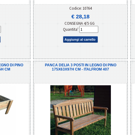
Codice: 10764
€ 28,18
CONSEGNA 4/5 GG
Quantita'
Aggiungi al carrello
EGNO DI PINO
PANCA DELIA 3 POSTI IN LEGNO DI PINO
5H CM
175X63X97H CM - ITALFROM 407