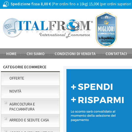
Spedizione fissa 8,00 €
(Per ordini fino a 10kg) 15,00€ (per ordini superiori
HOME
CHI SIAMO
CONDIZIONI DI VENDITA
CONTATTACI
CATEGORIE ECOMMERCE
OFFERTE
NOVITÀ
AGRICOLTURA E
PACCIAMATURA
ARREDO E SEDUTE CASA