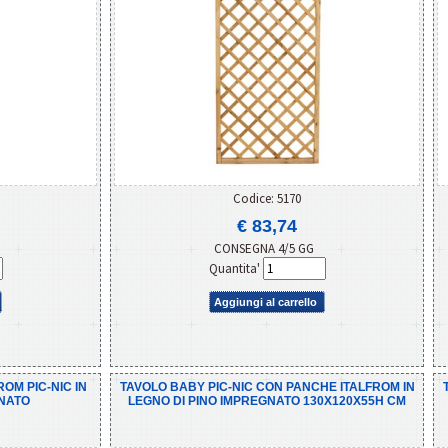
Codice: 5170
€ 83,74
CONSEGNA 4/5 GG
Quantita'
Aggiungi al carrello
ROM PIC-NIC IN
TAVOLO BABY PIC-NIC CON PANCHE ITALFROM IN
GNATO
LEGNO DI PINO IMPREGNATO 130X120X55H CM