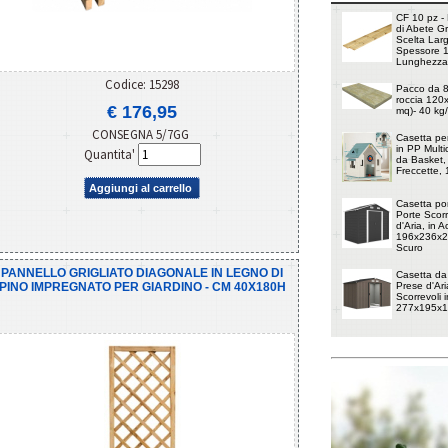
CF 10 pz - 
di Abete G
Scelta Lar
Spessore 
Lunghezza
Codice: 15298
Pacco da 8 
roccia 120
€ 176,95
mq)- 40 kg
CONSEGNA 5/7GG
Casetta pe
in PP Multi
Quantita'
da Basket, 
Freccette,
Aggiungi al carrello
Casetta por
Porte Scorr
d'Aria, in 
196x236x20
Scuro
PANNELLO GRIGLIATO DIAGONALE IN LEGNO DI
Casetta da
PINO IMPREGNATO PER GIARDINO - CM 40X180H
Prese d'Ari
Scorrevoli i
277x195x1