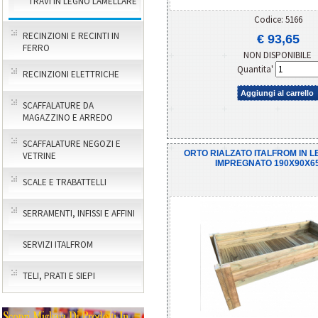
TRAVI IN LEGNO LAMELLARE
Codice: 5166
RECINZIONI E RECINTI IN
€ 93,65
FERRO
NON DISPONIBILE
Quantita'
RECINZIONI ELETTRICHE
Aggiungi al carrello
SCAFFALATURE DA
MAGAZZINO E ARREDO
SCAFFALATURE NEGOZI E
ORTO RIALZATO ITALFROM IN L
VETRINE
IMPREGNATO 190X90X6
SCALE E TRABATTELLI
SERRAMENTI, INFISSI E AFFINI
SERVIZI ITALFROM
TELI, PRATI E SIEPI