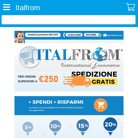
Italfrom