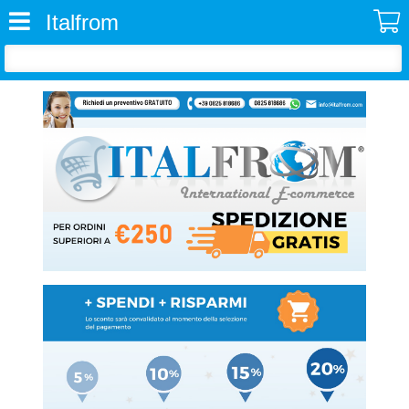
Italfrom