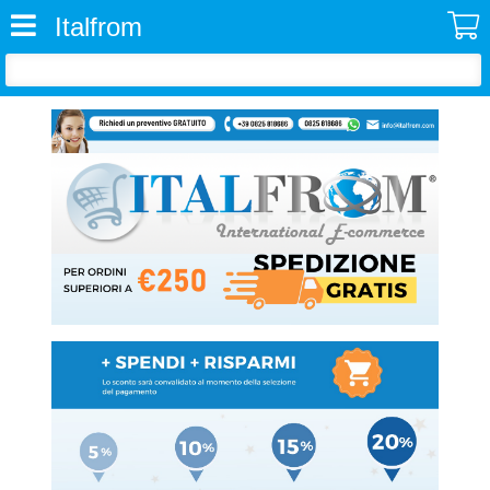
Italfrom