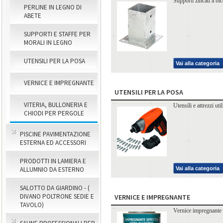
Supporti zincati a bic
PERLINE IN LEGNO DI
ABETE
SUPPORTI E STAFFE PER
MORALI IN LEGNO
UTENSILI PER LA POSA
Vai alla categoria
VERNICE E IMPREGNANTE
UTENSILI PER LA POSA
VITERIA, BULLONERIA E
Utensili e attrezzi uti
CHIODI PER PERGOLE
PISCINE PAVIMENTAZIONE
ESTERNA ED ACCESSORI
PRODOTTI IN LAMIERA E
Vai alla categoria
ALLUMNIO DA ESTERNO
SALOTTO DA GIARDINO - (
DIVANO POLTRONE SEDIE E
VERNICE E IMPREGNANTE
TAVOLO)
Vernice impregnante e