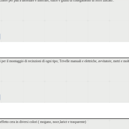
chiere per pali a tassellare e interrare, staffe e giunti di collegamento in ferro zincato..
li per il montaggio di recinzioni di ogni tipo; Trivelle manuali e elettriche, avvitatore, metri e molt
ffetto cera in diversi colori ( mogano, noce,larice e trasparente)