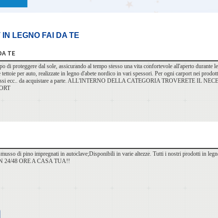
IN LEGNO FAI DA TE
DA TE
po di proteggere dal sole, assicurando al tempo stesso una vita confortevole all'aperto durante le 
e tettoie per auto, realizzate in legno d'abete nordico in vari spessori. Per ogni carport nei prodott
 annessi ecc.. da acquistare a parte. ALL'INTERNO DELLA CATEGORIA TROVERETE
ORT
usso di pino impregnati in autoclave;Disponibili in varie altezze. Tutti i nostri prodotti in legno
 24/48 ORE A CASA TUA!!