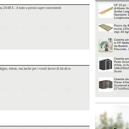
CF 10 pz - 
a 24/48 h - il tutto a prezzi super convenienti
di Abete G
Scelta Lar
Spessore 
Lunghezza
Pacco da 8 
roccia 120
mq)- 40 kg
Casetta pe
in PP Multi
da Basket, 
Freccette,
Casetta por
Porte Scorr
d'Aria, in 
egno, tettoie, ma anche per i vostri lavori di fai da te.
196x236x20
Scuro
Casetta da
Prese d'Ari
Scorrevoli i
277x195x1