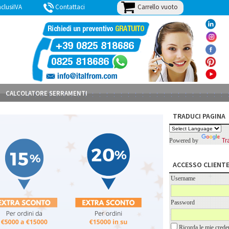
Carrello vuoto
lusiIVA
Contattaci
BLOG
CALCOLATORE SERRAMENTI
TRADUCI PAGINA
Tr
Powered by
ACCESSO CLIENT
Username
Password
Ricorda le mie creden