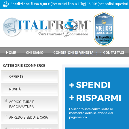
Spedizione fissa 8,00 €
(Per ordini fino a 10kg) 15,00€ (per ordini superiori
HOME
CHI SIAMO
CONDIZIONI DI VENDITA
CONTATTACI
CATEGORIE ECOMMERCE
OFFERTE
NOVITÀ
AGRICOLTURA E
PACCIAMATURA
ARREDO E SEDUTE CASA