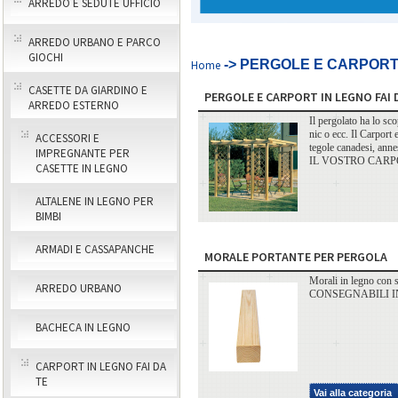
ARREDO E SEDUTE UFFICIO
ARREDO URBANO E PARCO
GIOCHI
-> PERGOLE E CARPORT 
Home
CASETTE DA GIARDINO E
PERGOLE E CARPORT IN LEGNO FAI 
ARREDO ESTERNO
Il pergolato ha lo sco
nic o ecc. Il Carport 
ACCESSORI E
tegole canadesi,
IMPREGNANTE PER
IL VOSTRO CARP
CASETTE IN LEGNO
ALTALENE IN LEGNO PER
BIMBI
ARMADI E CASSAPANCHE
MORALE PORTANTE PER PERGOLA
Morali in legno con sm
ARREDO URBANO
CONSEGNABILI IN
BACHECA IN LEGNO
CARPORT IN LEGNO FAI DA
TE
Vai alla categoria