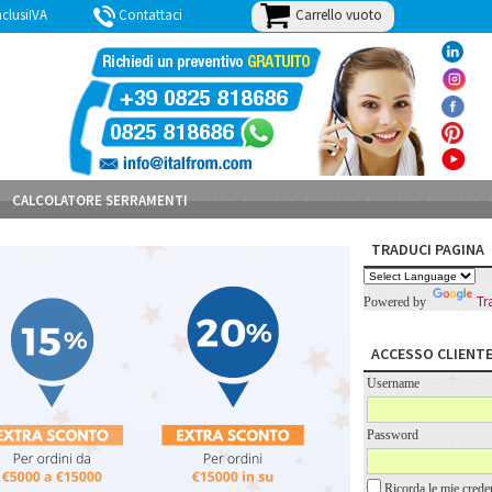
Carrello vuoto
lusiIVA
Contattaci
BLOG
CALCOLATORE SERRAMENTI
TRADUCI PAGINA
Tr
Powered by
ACCESSO CLIENT
Username
Password
Ricorda le mie creden