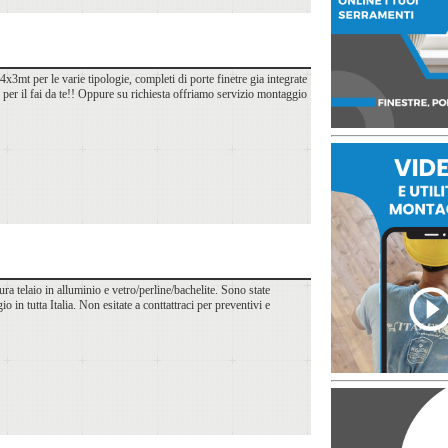
t per le varie tipologie, completi di porte finetre gia integrate
he per il fai da te!! Oppure su richiesta offriamo servizio montaggio
a telaio in alluminio e vetro/perline/bachelite. Sono state
 in tutta Italia. Non esitate a conttattraci per preventivi e