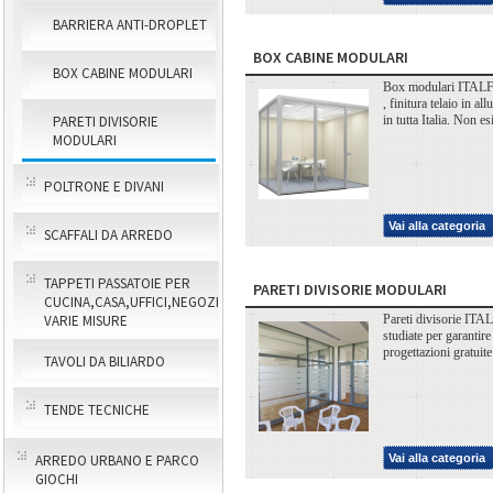
BARRIERA ANTI-DROPLET
BOX CABINE MODULARI
BOX CABINE MODULARI
Box modulari ITALFROM
, finitura telaio in a
in tutta Italia. Non 
PARETI DIVISORIE
MODULARI
POLTRONE E DIVANI
Vai alla categoria
SCAFFALI DA ARREDO
TAPPETI PASSATOIE PER
PARETI DIVISORIE MODULARI
CUCINA,CASA,UFFICI,NEGOZI
Pareti divisorie ITAL
VARIE MISURE
studiate per garantire
progettazioni gratui
TAVOLI DA BILIARDO
TENDE TECNICHE
Vai alla categoria
ARREDO URBANO E PARCO
GIOCHI