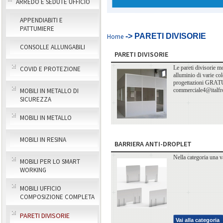
ARREDO E SEDUTE UFFICIO
APPENDIABITI E
PATTUMIERE
-> PARETI DIVISORIE
Home
CONSOLLE ALLUNGABILI
PARETI DIVISORIE
Le pareti divisorie m
COVID E PROTEZIONE
alluminio di varie col
progettazioni GRAT
commerciale4@italf
MOBILI IN METALLO DI
SICUREZZA
MOBILI IN METALLO
MOBILI IN RESINA
BARRIERA ANTI-DROPLET
Nella categoria una v
MOBILI PER LO SMART
WORKING
MOBILI UFFICIO
COMPOSIZIONE COMPLETA
PARETI DIVISORIE
Vai alla categoria