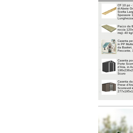
CF 10 pz - 
di Abete G
Scelta Lar
Spessore 
Lunghezza
Pacco da 8 
roccia 120
mq)- 40 kg
Casetta pe
in PP Multi
da Basket, 
Freccette,
Casetta por
Porte Scorr
d'Aria, in 
196x236x20
Scuro
Casetta da
Prese d'Ari
Scorrevoli i
277x195x1