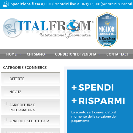
Spedizione fissa 8,00 €
(Per ordini fino a 10kg) 15,00€ (per ordini superiori
HOME
CHI SIAMO
CONDIZIONI DI VENDITA
CONTATTACI
CATEGORIE ECOMMERCE
OFFERTE
NOVITÀ
AGRICOLTURA E
PACCIAMATURA
ARREDO E SEDUTE CASA