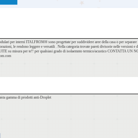
odulari per interni ITALFROM® sono progettate per suddividere aree della casa o per separare inte
orazioni, le rendono leggere e versatili . Nella categoria trovate pareti divisorie nelle versioni 
UITE su misura per te!! per qualsiasi grado di isolaemnto termico/acustico CONTATT
rom.com
asta gamma di prodotti anti-Droplet