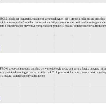
 (ideale per magazzini, capannoni, area parcheggio , ecc ) proposti nella misura starndard 4x3m
lluminio e vetro/perline/bachelite. Sono stati studiati per garantire una praticità di montaggio anc
esitate a conttattraci per preventivi e progettazioni gratuite su misura: commerciale4@italfrom.com
FROM proposte in moduli standard per varie tipologie anche con porte e finetre integrate , finitur
 una praticità di montaggio anche per il fai da te!! Oppure su richiesta offriamo servizio montaggio
te su misura: commerciale4@italfrom.com