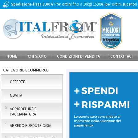
Spedizione fissa 8,00 €
(Per ordini fino a 10kg) 15,00€ (per ordini superiori
HOME
CHI SIAMO
CONDIZIONI DI VENDITA
CONTATTACI
CATEGORIE ECOMMERCE
OFFERTE
NOVITÀ
AGRICOLTURA E
PACCIAMATURA
ARREDO E SEDUTE CASA