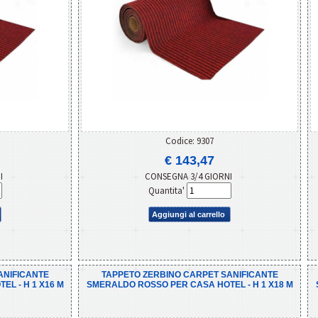
Codice: 9307
€ 143,47
NI
CONSEGNA 3/4 GIORNI
Quantita'
Aggiungi al carrello
ANIFICANTE
TAPPETO ZERBINO CARPET SANIFICANTE
L - H 1 X16 M
SMERALDO ROSSO PER CASA HOTEL - H 1 X18 M