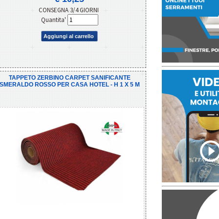
CONSEGNA 3/4 GIORNI
Quantita'
Aggiungi al carrello
TAPPETO ZERBINO CARPET SANIFICANTE
SMERALDO ROSSO PER CASA HOTEL - H 1 X 5 M