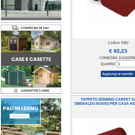
Codice: 9302
€ 92,23
CONSEGNA 3/4 GIOR
Quantita'
Aggiungi al carrello
TAPPETO ZERBINO CARPET S
SMERALDO ROSSO PER CASA HOTE