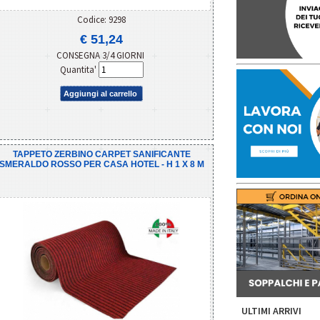
Codice: 9298
€ 51,24
CONSEGNA 3/4 GIORNI
Quantita'
Aggiungi al carrello
TAPPETO ZERBINO CARPET SANIFICANTE
SMERALDO ROSSO PER CASA HOTEL - H 1 X 8 M
ULTIMI ARRIVI