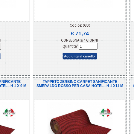
Codice: 9300
€ 71,74
NI
CONSEGNA 3/4 GIORNI
Quantita'
Aggiungi al carrello
ANIFICANTE
TAPPETO ZERBINO CARPET SANIFICANTE
L - H 1 X 9 M
SMERALDO ROSSO PER CASA HOTEL - H 1 X11 M