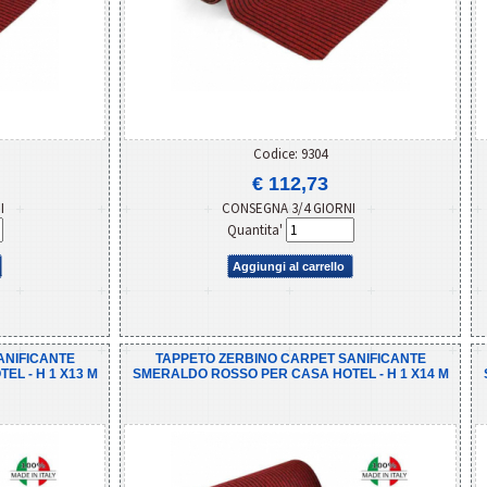
Codice: 9304
€ 112,73
NI
CONSEGNA 3/4 GIORNI
Quantita'
Aggiungi al carrello
ANIFICANTE
TAPPETO ZERBINO CARPET SANIFICANTE
L - H 1 X13 M
SMERALDO ROSSO PER CASA HOTEL - H 1 X14 M