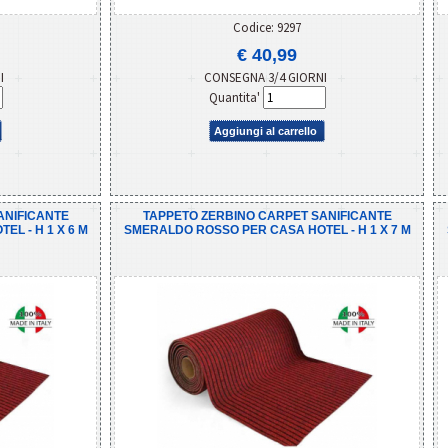
Codice: 9297
€ 40,99
NI
CONSEGNA 3/4 GIORNI
Quantita'
Aggiungi al carrello
ANIFICANTE
TAPPETO ZERBINO CARPET SANIFICANTE
L - H 1 X 6 M
SMERALDO ROSSO PER CASA HOTEL - H 1 X 7 M