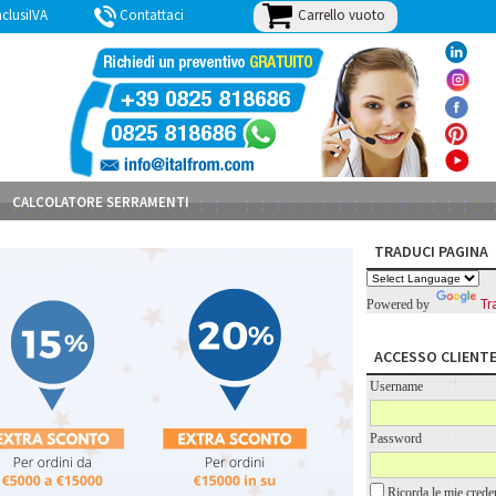
Carrello vuoto
lusiIVA
Contattaci
BLOG
CALCOLATORE SERRAMENTI
TRADUCI PAGINA
Tr
Powered by
ACCESSO CLIENT
Username
Password
Ricorda le mie creden