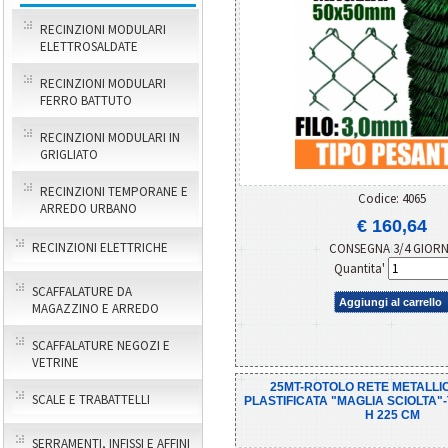
RECINZIONI MODULARI
ELETTROSALDATE
RECINZIONI MODULARI
FERRO BATTUTO
RECINZIONI MODULARI IN
GRIGLIATO
RECINZIONI TEMPORANE E
Codice: 4065
ARREDO URBANO
€ 160,64
RECINZIONI ELETTRICHE
CONSEGNA 3/4 GIOR
Quantita'
SCAFFALATURE DA
Aggiungi al carrello
MAGAZZINO E ARREDO
SCAFFALATURE NEGOZI E
VETRINE
25MT-ROTOLO RETE METALLI
SCALE E TRABATTELLI
PLASTIFICATA "MAGLIA SCIOLTA"-
H 225 CM
SERRAMENTI, INFISSI E AFFINI