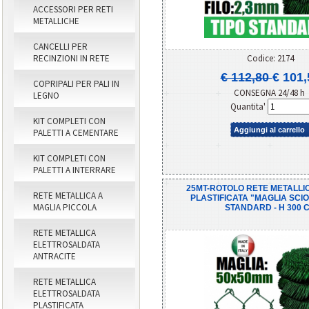
ACCESSORI PER RETI
METALLICHE
CANCELLI PER
Codice: 2174
RECINZIONI IN RETE
€ 112,80
€ 101,
COPRIPALI PER PALI IN
CONSEGNA 24/48 h
LEGNO
Quantita'
KIT COMPLETI CON
Aggiungi al carrello
PALETTI A CEMENTARE
KIT COMPLETI CON
PALETTI A INTERRARE
25MT-ROTOLO RETE METALLI
RETE METALLICA A
PLASTIFICATA "MAGLIA SCIO
MAGLIA PICCOLA
STANDARD - H 300 
RETE METALLICA
ELETTROSALDATA
ANTRACITE
RETE METALLICA
ELETTROSALDATA
PLASTIFICATA