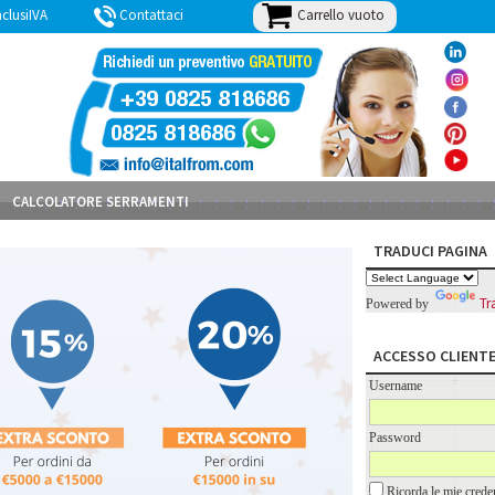
Carrello vuoto
lusiIVA
Contattaci
BLOG
CALCOLATORE SERRAMENTI
TRADUCI PAGINA
Tr
Powered by
ACCESSO CLIENT
Username
Password
Ricorda le mie creden