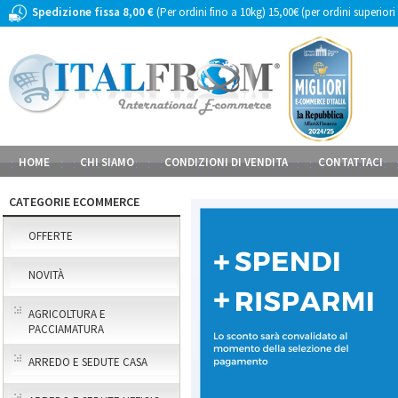
Spedizione fissa 8,00 €
(Per ordini fino a 10kg) 15,00€ (per ordini superiori
HOME
CHI SIAMO
CONDIZIONI DI VENDITA
CONTATTACI
CATEGORIE ECOMMERCE
OFFERTE
NOVITÀ
AGRICOLTURA E
PACCIAMATURA
ARREDO E SEDUTE CASA