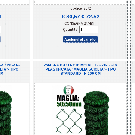
Codice: 2172
1
€ 80,57
€ 72,52
CONSEGNA 24/48 h
Quantita'
Aggiungi al carrello
CA ZINCATA
25MT-ROTOLO RETE METALLICA ZINCATA
LTA"- TIPO
PLASTIFICATA "MAGLIA SCIOLTA"- TIPO
CM
STANDARD - H 200 CM