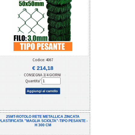
Codice: 4067
€ 214,18
CONSEGNA 3/4 GIORNI
Quantita'
Aggiungi al carrello
25MT-ROTOLO RETE METALLICA ZINCATA
PLASTIFICATA "MAGLIA SCIOLTA"-TIPO PESANTE -
H 300 CM