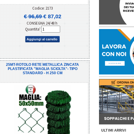
Codice: 2173
€ 96,69
€ 87,02
CONSEGNA 24/48 h
Quantita'
Aggiungi al carrello
25MT-ROTOLO RETE METALLICA ZINCATA
PLASTIFICATA "MAGLIA SCIOLTA"- TIPO
STANDARD - H 250 CM
ULTIMI ARRIVI