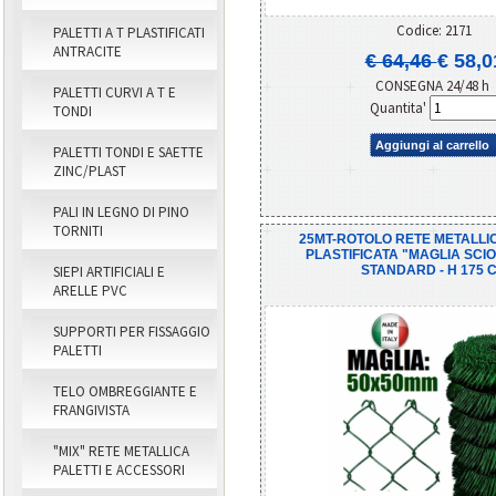
Codice: 2171
PALETTI A T PLASTIFICATI
ANTRACITE
€ 64,46
€ 58,0
CONSEGNA 24/48 h
PALETTI CURVI A T E
Quantita'
TONDI
Aggiungi al carrello
PALETTI TONDI E SAETTE
ZINC/PLAST
PALI IN LEGNO DI PINO
TORNITI
25MT-ROTOLO RETE METALLI
PLASTIFICATA "MAGLIA SCIO
STANDARD - H 175 
SIEPI ARTIFICIALI E
ARELLE PVC
SUPPORTI PER FISSAGGIO
PALETTI
TELO OMBREGGIANTE E
FRANGIVISTA
"MIX" RETE METALLICA
PALETTI E ACCESSORI