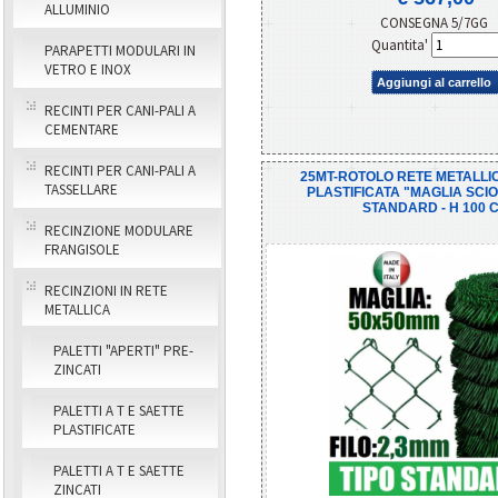
ALLUMINIO
CONSEGNA 5/7GG
Quantita'
PARAPETTI MODULARI IN
VETRO E INOX
Aggiungi al carrello
RECINTI PER CANI-PALI A
CEMENTARE
RECINTI PER CANI-PALI A
25MT-ROTOLO RETE METALLI
TASSELLARE
PLASTIFICATA "MAGLIA SCIO
STANDARD - H 100 
RECINZIONE MODULARE
FRANGISOLE
RECINZIONI IN RETE
METALLICA
PALETTI "APERTI" PRE-
ZINCATI
PALETTI A T E SAETTE
PLASTIFICATE
PALETTI A T E SAETTE
ZINCATI