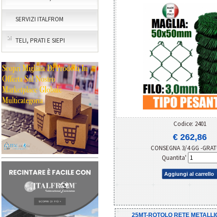
SERVIZI ITALFROM
TELI, PRATI E SIEPI
Codice: 2401
€ 262,86
CONSEGNA 3/4 GG -GRAT
Quantita'
Aggiungi al carrello
25MT-ROTOLO RETE METALLI