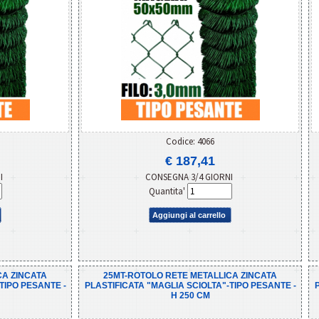
Codice: 4066
€ 187,41
NI
CONSEGNA 3/4 GIORNI
Quantita'
Aggiungi al carrello
CA ZINCATA
25MT-ROTOLO RETE METALLICA ZINCATA
TIPO PESANTE -
PLASTIFICATA "MAGLIA SCIOLTA"-TIPO PESANTE -
H 250 CM