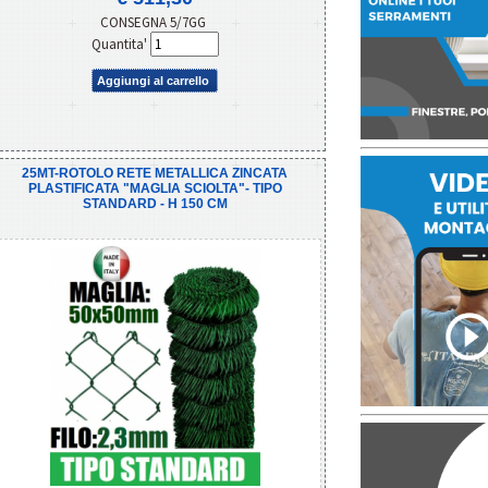
CONSEGNA 5/7GG
Quantita'
Aggiungi al carrello
25MT-ROTOLO RETE METALLICA ZINCATA
PLASTIFICATA "MAGLIA SCIOLTA"- TIPO
STANDARD - H 150 CM