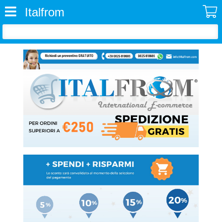
Italfrom