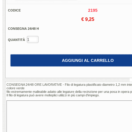
2195
CODICE
€ 9,25
CONSEGNA 24/48 H
QUANTITÀ
AGGIUNGI AL CARRELLO
CONSEGNA 24/48 ORE LAVORATIVE - Filo di legatura plastificato diametro 1,2 mm int
colore verde
filo estremamente malleabile adatto alle legature della recinzione per una posa in opera p
Il filo di legatura può avere molteplici utilizzi in più campi d'impiego.