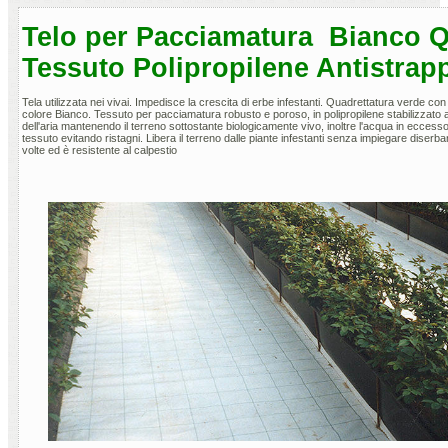
Telo per Pacciamatura Bianco Q
Tessuto Polipropilene Antistrap
Tela utilizzata nei vivai. Impedisce la crescita di erbe infestanti. Quadrettatura verde c
colore Bianco. Tessuto per pacciamatura robusto e poroso, in polipropilene stabilizzato a
dell'aria mantenendo il terreno sottostante biologicamente vivo, inoltre l'acqua in eccesso 
tessuto evitando ristagni. Libera il terreno dalle piante infestanti senza impiegare diserban
volte ed è resistente al calpestio