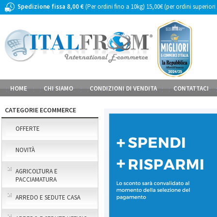
Spedizione fissa 8,00 €
(Per ordini fino a 10kg) 15,00€ (per ordini superiori
HOME
CHI SIAMO
CONDIZIONI DI VENDITA
CONTATTACI
CATEGORIE ECOMMERCE
OFFERTE
NOVITÀ
AGRICOLTURA E
PACCIAMATURA
ARREDO E SEDUTE CASA