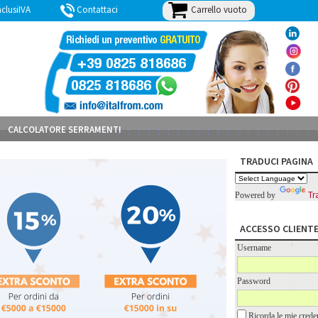
Carrello vuoto
lusiIVA
Contattaci
BLOG
CALCOLATORE SERRAMENTI
TRADUCI PAGINA
Tr
Powered by
ACCESSO CLIENT
Username
Password
Ricorda le mie creden