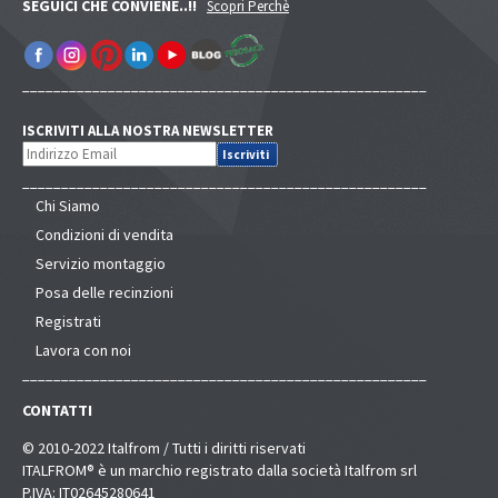
SEGUICI CHE CONVIENE..!!
Scopri Perchè
____________________________________________________
ISCRIVITI ALLA NOSTRA NEWSLETTER
____________________________________________________
Chi Siamo
Condizioni di vendita
Servizio montaggio
Posa delle recinzioni
Registrati
Lavora con noi
____________________________________________________
CONTATTI
© 2010-2022 Italfrom / Tutti i diritti riservati
ITALFROM® è un marchio registrato dalla società Italfrom srl
P.IVA: IT02645280641