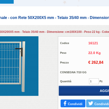
ale - con Rete 50X200X5 mm - Telaio 35/40 mm - Dimension
50X200X5 mm - Telaio 35/40 mm - Dimensione: cm100X100 - Peso 22 kg - Colo
16121
Codice
22.0 Kg
Peso
€ 262,84
Prezzo
CONSEGNA 7/10 GG
Quantità
Pz
AGGI
Condividi
Condividi