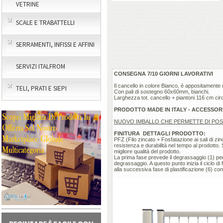
VETRINE
SCALE E TRABATTELLI
SERRAMENTI, INFISSI E AFFINI
SERVIZI ITALFROM
CONSEGNA 7/10 GIORNI LAVORATIVI
Il cancello in colore Bianco, è appositamente 
TELI, PRATI E SIEPI
Con pali di sostegno 60x60mm, bianchi.
Larghezza tot. cancello + piantoni 116 cm cir
PRODOTTO MADE IN ITALY - ACCESSORI 
NUOVO IMBALLO CHE PERMETTE DI POSAR
FINITURA DETTAGLI PRODOTTO:
PFZ (Filo zincato + Fosfatazione ai sali di zin
resistenza e durabilità nel tempo al prodotto
migliore qualità del prodotto.
La prima fase prevede il degrassaggio (1) per 
degrassaggio. A questo punto inizia il ciclo di
alla successiva fase di plastificazione (6) con