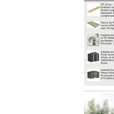
CF 10 pz - 
di Abete G
Scelta Lar
Spessore 
Lunghezza
Pacco da 8 
roccia 120
mq)- 40 kg
Casetta pe
in PP Multi
da Basket, 
Freccette,
Casetta por
Porte Scorr
d'Aria, in 
196x236x20
Scuro
Casetta da
Prese d'Ari
Scorrevoli i
277x195x1