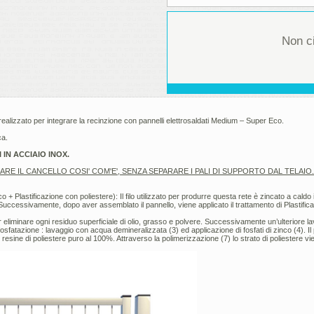
Non ci
realizzato per integrare la recinzione con pannelli elettrosaldati Medium – Super Eco.
ca.
IN ACCIAIO INOX.
E IL CANCELLO COSI' COM'E', SENZA SEPARARE I PALI DI SUPPORTO DAL TELAIO.
co + Plastificazione con poliestere): Il filo utilizzato per produrre questa rete è zincato a cal
. Successivamente, dopo aver assemblato il pannello, viene applicato il trattamento di Plastif
eliminare ogni residuo superficiale di olio, grasso e polvere. Successivamente un’ulteriore lava
 fosfatazione : lavaggio con acqua demineralizzata (3) ed applicazione di fosfati di zinco (4). I
 resine di poliestere puro al 100%. Attraverso la polimerizzazione (7) lo strato di poliestere vi