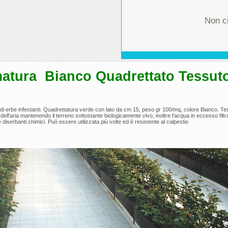
Non ci
matura Bianco Quadrettato Tessuto
ta di erbe infestanti. Quadrettatura verde con lato da cm 15, peso gr 100/mq, colore Bianco. T
 dell'aria mantenendo il terreno sottostante biologicamente vivo, inoltre l'acqua in eccesso filtra
 diserbanti chimici. Può essere utilizzata più volte ed è resistente al calpestio