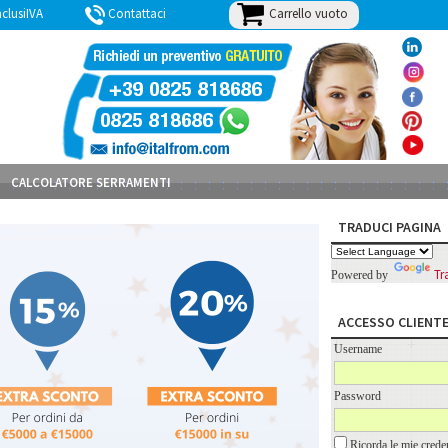
Carrello vuoto
lusiIVA
Contattaci
BLOG
CALCOLATORE SERRAMENTI
TRADUCI PAGINA
Tr
Powered by
ACCESSO CLIENT
Username
Password
Ricorda le mie creden