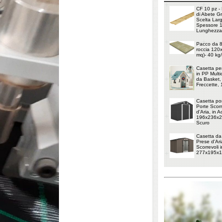
CF 10 pz - 
di Abete G
Scelta Lar
Spessore 
Lunghezza
Pacco da 8 
roccia 120
mq)- 40 kg
Casetta pe
in PP Multi
da Basket, 
Freccette,
Casetta por
Porte Scorr
d'Aria, in 
196x236x20
Scuro
Casetta da
Prese d'Ari
Scorrevoli i
277x195x1