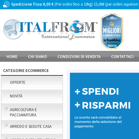
Spedizione fissa 8,00 €
(Per ordini fino a 10kg) 15,00€ (per ordini superiori
HOME
CHI SIAMO
CONDIZIONI DI VENDITA
CONTATTACI
CATEGORIE ECOMMERCE
OFFERTE
NOVITÀ
AGRICOLTURA E
PACCIAMATURA
ARREDO E SEDUTE CASA