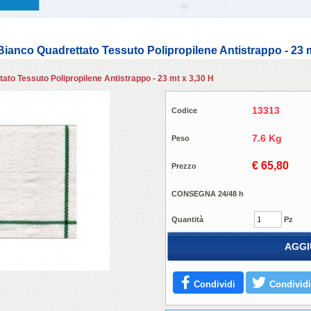
Bianco Quadrettato Tessuto Polipropilene Antistrappo - 23 m
ato Tessuto Polipropilene Antistrappo - 23 mt x 3,30 H
13313
Codice
7.6 Kg
Peso
€ 65,80
Prezzo
CONSEGNA 24/48 h
Quantità
Pz
AGGI
Condividi
Condividi